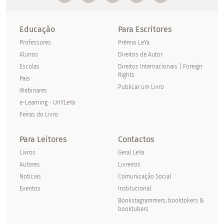
Educação
Para Escritores
Professores
Prémio LeYa
Alunos
Direitos de Autor
Escolas
Direitos Internacionais | Foreign
Rights
Pais
Publicar um Livro
Webinares
e-Learning - UnYLeYa
Feiras do Livro
Para Leitores
Contactos
Livros
Geral LeYa
Autores
Livreiros
Notícias
Comunicação Social
Eventos
Institucional
Bookstagrammers, booktokers &
booktubers