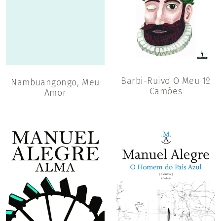
Barbi-Ruivo O Meu 1º
Nambuangongo, Meu
Camões
Amor