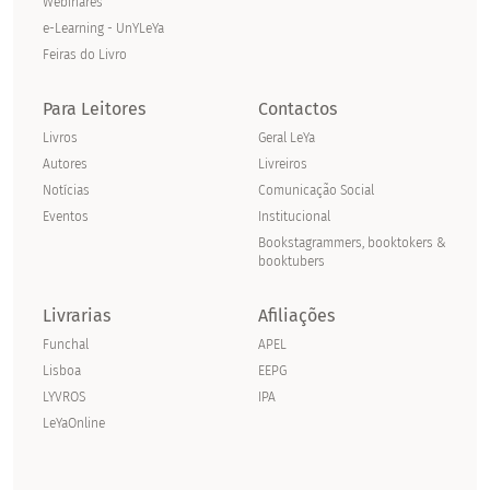
Webinares
e-Learning - UnYLeYa
Feiras do Livro
Para Leitores
Contactos
Livros
Geral LeYa
Autores
Livreiros
Notícias
Comunicação Social
Eventos
Institucional
Bookstagrammers, booktokers &
booktubers
Livrarias
Afiliações
Funchal
APEL
Lisboa
EEPG
LYVROS
IPA
LeYaOnline