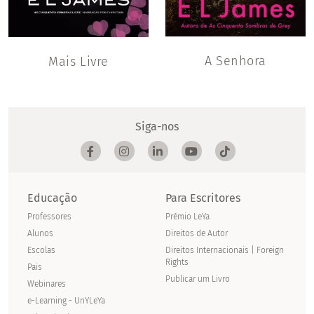
A Senhora
Mais Livre
Siga-nos
Educação
Para Escritores
Professores
Prémio LeYa
Alunos
Direitos de Autor
Escolas
Direitos Internacionais | Foreign
Rights
Pais
Publicar um Livro
Webinares
e-Learning - UnYLeYa