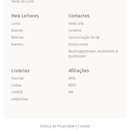
Feiras do Livro
Para Leitores
Contactos
Livros
Geral LeYa
Autores
Livreiros
Notícias
Comunicação Social
Eventos
Institucional
Bookstagrammers, booktokers &
booktubers
Livrarias
Afiliações
Funchal
APEL
Lisboa
EEPG
LYVROS
IPA
LeYaOnline
Política de Privacidade e Cookies