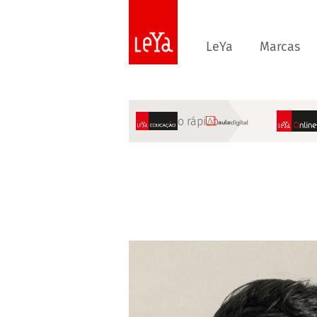
LeYa
Marcas
Acesso rápido