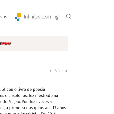
ivas
Voltar
ublicou o livro de poesia
s e Lusófonos, fez mestrado na
de Ficção. Foi duas vezes à
, a primeira das quais aos 13 anos.
o e num alfarrabista. Em 2014,