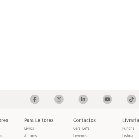
ores
Para Leitores
Contactos
Livrari
Livros
Geral LeYa
Funchal
or
Autores
Livreiros
Lisboa