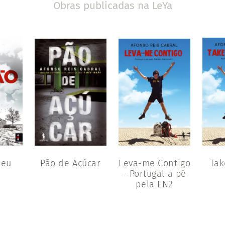
Obras publicadas na LeYa
Meu
Pão de Açúcar
Leva-me Contigo
Tak
- Portugal a pé
pela EN2