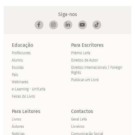
Siga-nos
Educação
Para Escritores
Professores
Prémio LeYa
Alunos
Direitos de Autor
Escolas
Direitos Internacionais | Foreign
Rights
Pais
Publicar um Livro
Webinares
e-Learning - UnYLeYa
Feiras do Livro
Para Leitores
Contactos
Livros
Geral LeYa
Autores
Livreiros
Notícias
Comunicação Social