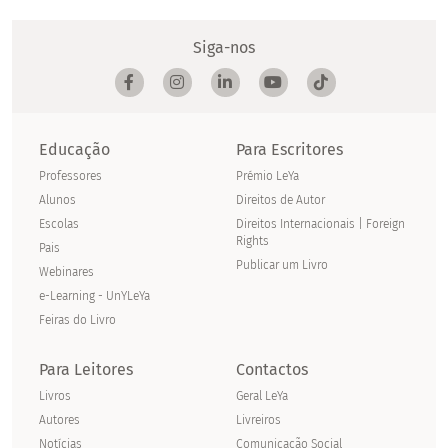
Siga-nos
Educação
Para Escritores
Professores
Prémio LeYa
Alunos
Direitos de Autor
Escolas
Direitos Internacionais | Foreign
Rights
Pais
Publicar um Livro
Webinares
e-Learning - UnYLeYa
Feiras do Livro
Para Leitores
Contactos
Livros
Geral LeYa
Autores
Livreiros
Notícias
Comunicação Social