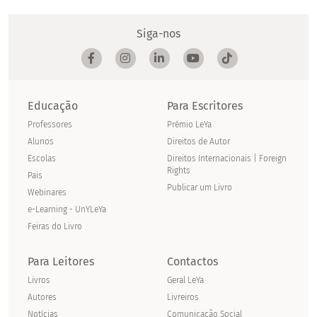
Siga-nos
Educação
Para Escritores
Professores
Prémio LeYa
Alunos
Direitos de Autor
Escolas
Direitos Internacionais | Foreign
Rights
Pais
Publicar um Livro
Webinares
e-Learning - UnYLeYa
Feiras do Livro
Para Leitores
Contactos
Livros
Geral LeYa
Autores
Livreiros
Notícias
Comunicação Social